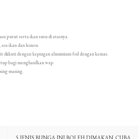
u purut serta ikan susu di atasnya.
 sos ikan dan lemon.
it diikuti dengan kepingan aluminium foil dengan kemas.
tutup bagi menghasilkan wap.
asing-masing.
5 JENIS BUNGA INI BOLEH DIMAKAN. CUBA