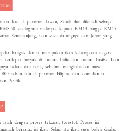
KRIM
muara laut di perairan Tawau, Sabah dan dikenali sebagai
ga RM8.50 sekilogram melonjak kepada RM13 hingga RM15
asaran Semenanjung, ikan susu datangnya dari Johor yang
 digelar bangus dan ia merupakan ikan kebangsaan negara
n terdapat banyak di Lautan India dan Lautan Pasifik. Ikan
 paya bakau dan tasik, sebelum menghabiskan masa
 800 tahun lalu di perairan Filipina dan kemudian ia
an Pasifik.
AP
i ialah dengan proses tekanan (presto). Proses ini
mah bersama isi ikan. Selain itu ikan susu boleh disalai,