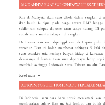
MUDAHNYA BUAT SUP CENDAWAN PEKAT BER
Kini di Malaysia, ikan susu dibela dalam sangkar di 
ikan baulu. Ia dijual pada harga antara RM7 hing
sekilogram selepas diproses atau tanpa tulang. Di p
sudah mula menternaknya di sangkar.
Di Hawaii ikan susu dipanggil awa, di Filipina pula
tersebut. Ikan ini boleh membesar sehingga 5 kaki da
susu sewaktu usia kecilnya banyak hidup di kawasan
dewasanya di lautan. Ikan susu dipercayai hidup sejak
membiak sehingga Indonesia serta Taiwan melalui Laut
Read more
AIS KRIM YOGURT HOMEMADE TERLAJAK SED
Di Indonesia, satu cara baru untuk menikmati ikan in
membuatkan tulang ikan menjadi lembut dan boleh dima