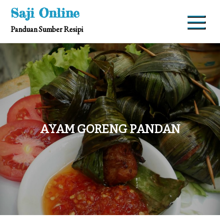
Skip
Saji Online
to
Panduan Sumber Resipi
content
AYAM GORENG PANDAN